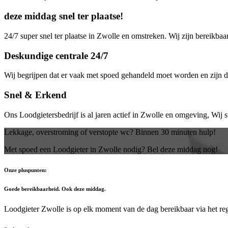
deze middag snel ter plaatse!
24/7 super snel ter plaatse in Zwolle en omstreken. Wij zijn bereikbaa
Deskundige centrale 24/7
Wij begrijpen dat er vaak met spoed gehandeld moet worden en zijn daa
Snel & Erkend
Ons Loodgietersbedrijf is al jaren actief in Zwolle en omgeving, Wij 
Lekkage, overstroming of verstopte wc? Binnen 30 minuten hulp!
Met spoed een Loodgieter in Zwolle nodig? Bel deze middag nog!
Onze pluspunten:
Goede bereikbaarheid. Ook deze middag.
Loodgieter Zwolle is op elk moment van de dag bereikbaar via het r