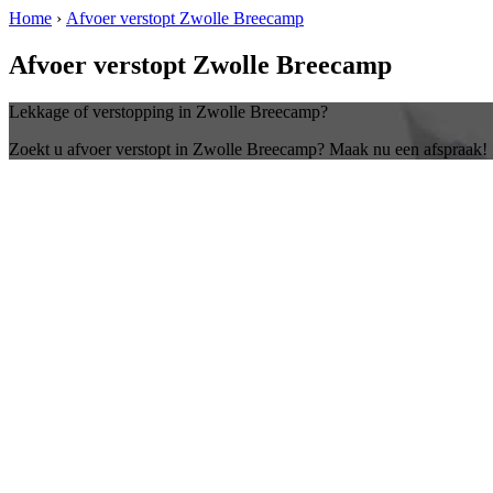
Home
›
Afvoer verstopt Zwolle Breecamp
Afvoer verstopt Zwolle Breecamp
Lekkage of verstopping in Zwolle Breecamp?
Zoekt u afvoer verstopt in Zwolle Breecamp? Maak nu een afspraak!