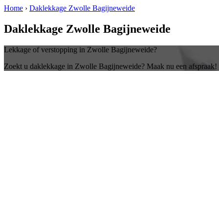
Home
›
Daklekkage Zwolle Bagijneweide
Daklekkage Zwolle Bagijneweide
Lekkage of verstopping in Zwolle Bagijneweide?
Zoekt u daklekkage in Zwolle Bagijneweide? Maak nu een afspraak!