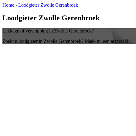
Home
›
Loodgieter Zwolle Gerenbroek
Loodgieter Zwolle Gerenbroek
Lekkage of verstopping in Zwolle Gerenbroek?
Zoekt u loodgieter in Zwolle Gerenbroek? Maak nu een afspraak!