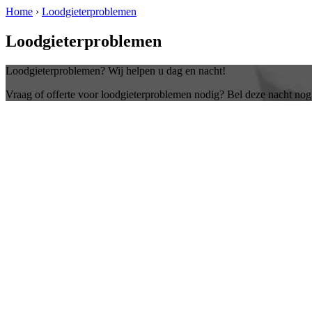
Home
›
Loodgieterproblemen
Loodgieterproblemen
Loodgieterproblemen? Wij helpen u dag en nacht!
Vraag of offerte voor loodgieterproblemen nodig? Bel deze nacht nog