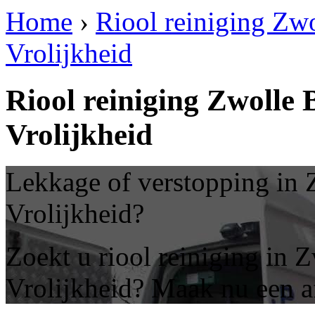
Home
›
Riool reiniging Zwo
Vrolijkheid
Riool reiniging Zwolle 
Vrolijkheid
Lekkage of verstopping in 
Vrolijkheid?
Zoekt u riool reiniging in 
Vrolijkheid? Maak nu een a