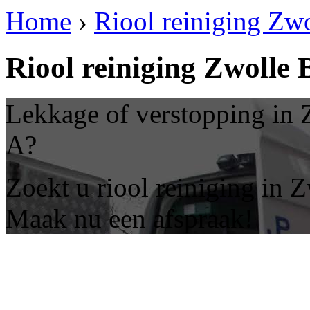
Home
›
Riool reiniging Zwo
Riool reiniging Zwolle 
Lekkage of verstopping in Z
A?
Zoekt u riool reiniging in 
Maak nu een afspraak!