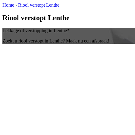
Home
›
Riool verstopt Lenthe
Riool verstopt Lenthe
Lekkage of verstopping in Lenthe?
Zoekt u riool verstopt in Lenthe? Maak nu een afspraak!