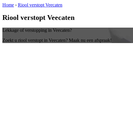
Home
›
Riool verstopt Veecaten
Riool verstopt Veecaten
Lekkage of verstopping in Veecaten?
Zoekt u riool verstopt in Veecaten? Maak nu een afspraak!