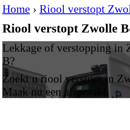
Home
›
Riool verstopt Zwol
Riool verstopt Zwolle B
Lekkage of verstopping in Z
B?
Zoekt u riool verstopt in Z
Maak nu een afspraak!